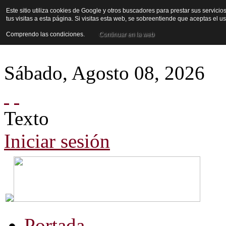
Este sitio utiliza cookies de Google y otros buscadores para prestar sus servicio
tus visitas a esta página. Si visitas esta web, se sobreentiende que aceptas el 
Comprendo las condiciones.
Continuar en la web
Sábado
,
Agosto
08
,
2026
Texto
Iniciar sesión
Portada