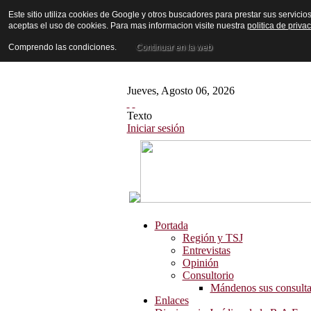
Este sitio utiliza cookies de Google y otros buscadores para prestar sus servicio
aceptas el uso de cookies. Para mas informacion visite nuestra
politica de priva
Comprendo las condiciones.
Continuar en la web
Jueves
,
Agosto
06
,
2026
Texto
Iniciar sesión
Portada
Región y TSJ
Entrevistas
Opinión
Consultorio
Mándenos sus consulta
Enlaces