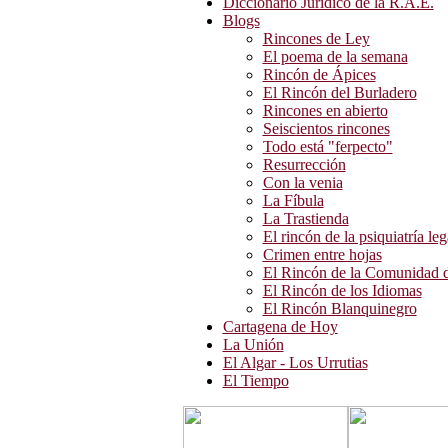
Diccionario Jurídico de la R.A.E.
Blogs
Rincones de Ley
El poema de la semana
Rincón de Ápices
El Rincón del Burladero
Rincones en abierto
Seiscientos rincones
Todo está "ferpecto"
Resurrección
Con la venia
La Fíbula
La Trastienda
El rincón de la psiquiatría leg
Crimen entre hojas
El Rincón de la Comunidad d
El Rincón de los Idiomas
El Rincón Blanquinegro
Cartagena de Hoy
La Unión
El Algar - Los Urrutias
El Tiempo