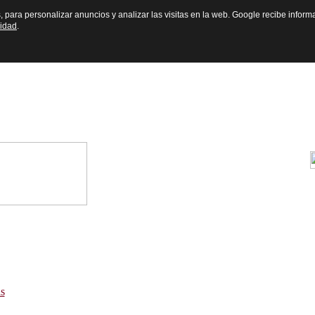
s, para personalizar anuncios y analizar las visitas en la web. Google recibe inform
cidad
.
s