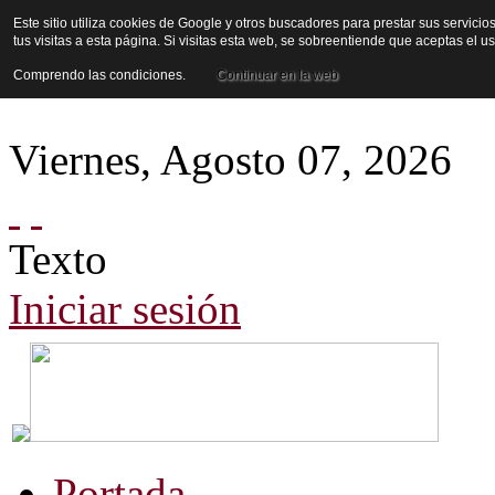
Este sitio utiliza cookies de Google y otros buscadores para prestar sus servicio
tus visitas a esta página. Si visitas esta web, se sobreentiende que aceptas el 
Comprendo las condiciones.
Continuar en la web
Viernes
,
Agosto
07
,
2026
Texto
Iniciar sesión
Portada