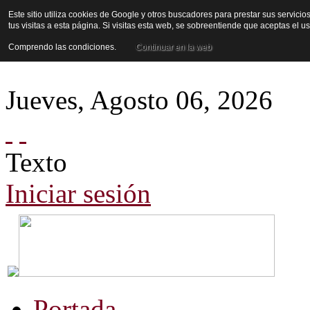
Este sitio utiliza cookies de Google y otros buscadores para prestar sus servicio
tus visitas a esta página. Si visitas esta web, se sobreentiende que aceptas el 
Comprendo las condiciones.
Continuar en la web
Jueves
,
Agosto
06
,
2026
Texto
Iniciar sesión
Portada