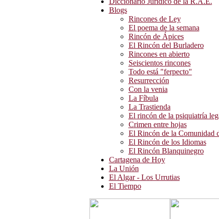
Diccionario Jurídico de la R.A.E.
Blogs
Rincones de Ley
El poema de la semana
Rincón de Ápices
El Rincón del Burladero
Rincones en abierto
Seiscientos rincones
Todo está "ferpecto"
Resurrección
Con la venia
La Fíbula
La Trastienda
El rincón de la psiquiatría leg
Crimen entre hojas
El Rincón de la Comunidad d
El Rincón de los Idiomas
El Rincón Blanquinegro
Cartagena de Hoy
La Unión
El Algar - Los Urrutias
El Tiempo