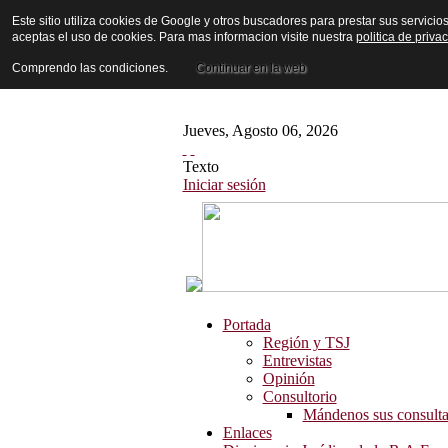
Este sitio utiliza cookies de Google y otros buscadores para prestar sus servicio
aceptas el uso de cookies. Para mas informacion visite nuestra
politica de priva
Comprendo las condiciones.
Continuar en la web
Jueves
,
Agosto
06
,
2026
Texto
Iniciar sesión
Portada
Región y TSJ
Entrevistas
Opinión
Consultorio
Mándenos sus consulta
Enlaces