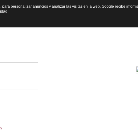
s, para personalizar anuncios y analizar las visitas en la web. Google recibe inform
cidad
.
s