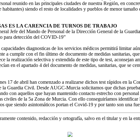
rsonal reunido en las principales ciudades de nuestra Región, en concr
habitantes) siendo el resto de localidades y pueblos de menor tamaño de
AS ES LA CARENCIA DE TURNOS DE TRABAJO
neral Jefe del Mando de Personal de la Dirección General de la Guardia
pido para detección del COVID-19”
s capacidades diagnosticas de los servicios médicos permitirá limitar a
te a cumplir con el fin último de documento de medidas sanitarias, que e
e la realización selectiva y extendida de este tipo de test, aconsejan am
lecían en el apartado 4 del documento de medidas, sanitarias, que se ce
es 17 de abril han comenzado a realizarse dichos test rápidos en la C
de la Guardia Civil. Desde AUGC-Murcia solicitamos que dichas pruebas
uando con aquellos que hayan mantenido contacto estrecho con personal
 civiles de la 5a Zona de Murcia. Con ello conseguiríamos identificar l
os que siendo asintomáticos portan el Covid-19 y por tanto son una fue
amente contenido, redacción y ortografía, salvo en el titular y en la entr