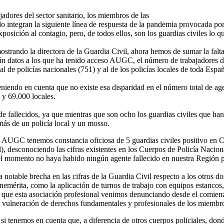
ores del sector sanitario, los miembros de las
 integran la siguiente línea de respuesta de la pandemia provocada por 
posición al contagio, pero, de todos ellos, son los guardias civiles lo qu
mostrando la directora de la Guardia Civil, ahora hemos de sumar la falt
gún datos a los que ha tenido acceso AUGC, el número de trabajadores 
al de policías nacionales (751) y al de los policías locales de toda Espa
eniendo en cuenta que no existe esa disparidad en el número total de ag
s y 69.000 locales.
 de fallecidos, ya que mientras que son ocho los guardias civiles que han
emás de un policía local y un mosso.
AUGC tenemos constancia oficiosa de 5 guardias civiles positivo en C
l), desconociendo las cifras existentes en los Cuerpos de Policía Nacion
 el momento no haya habido ningún agente fallecido en nuestra Región 
e brecha en las cifras de la Guardia Civil respecto a los otros dos c
emérita, como la aplicación de turnos de trabajo con equipos estancos, 
es que esta asociación profesional venimos denunciando desde el comienz
a vulneración de derechos fundamentales y profesionales de los miembro
si tenemos en cuenta que, a diferencia de otros cuerpos policiales, don