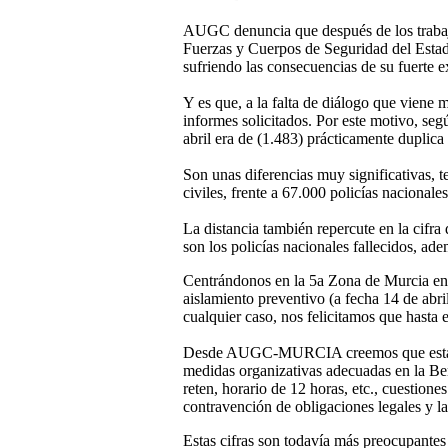
AUGC denuncia que después de los trabajad
Fuerzas y Cuerpos de Seguridad del Estado
sufriendo las consecuencias de su fuerte ex
Y es que, a la falta de diálogo que viene 
informes solicitados. Por este motivo, se
abril era de (1.483) prácticamente duplica 
Son unas diferencias muy significativas, t
civiles, frente a 67.000 policías nacionale
La distancia también repercute en la cifra
son los policías nacionales fallecidos, ad
Centrándonos en la 5a Zona de Murcia en 
aislamiento preventivo (a fecha 14 de abri
cualquier caso, nos felicitamos que hasta
Desde AUGC-MURCIA creemos que esta notabl
medidas organizativas adecuadas en la Ben
reten, horario de 12 horas, etc., cuestion
contravención de obligaciones legales y l
Estas cifras son todavía más preocupantes 