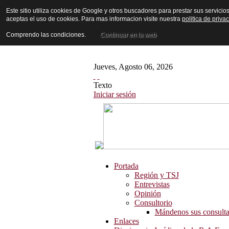
Este sitio utiliza cookies de Google y otros buscadores para prestar sus servicio
aceptas el uso de cookies. Para mas informacion visite nuestra
politica de priva
Comprendo las condiciones.
Continuar en la web
Jueves
,
Agosto
06
,
2026
Texto
Iniciar sesión
Portada
Región y TSJ
Entrevistas
Opinión
Consultorio
Mándenos sus consulta
Enlaces