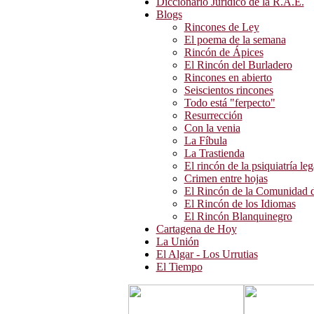
Diccionario Jurídico de la R.A.E.
Blogs
Rincones de Ley
El poema de la semana
Rincón de Ápices
El Rincón del Burladero
Rincones en abierto
Seiscientos rincones
Todo está "ferpecto"
Resurrección
Con la venia
La Fíbula
La Trastienda
El rincón de la psiquiatría leg
Crimen entre hojas
El Rincón de la Comunidad d
El Rincón de los Idiomas
El Rincón Blanquinegro
Cartagena de Hoy
La Unión
El Algar - Los Urrutias
El Tiempo