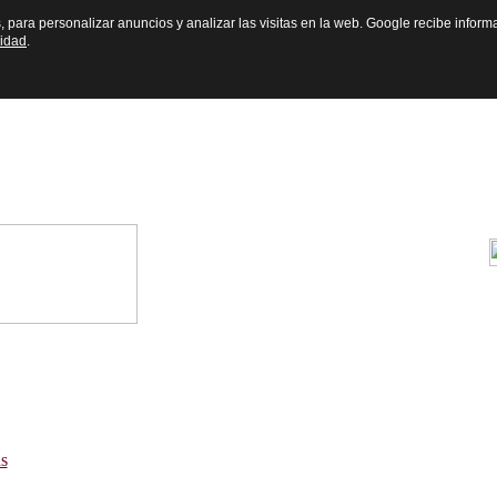
s, para personalizar anuncios y analizar las visitas en la web. Google recibe inform
cidad
.
s