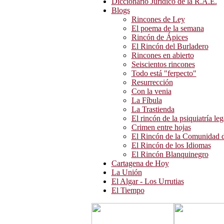
Diccionario Jurídico de la R.A.E.
Blogs
Rincones de Ley
El poema de la semana
Rincón de Ápices
El Rincón del Burladero
Rincones en abierto
Seiscientos rincones
Todo está "ferpecto"
Resurrección
Con la venia
La Fíbula
La Trastienda
El rincón de la psiquiatría leg
Crimen entre hojas
El Rincón de la Comunidad d
El Rincón de los Idiomas
El Rincón Blanquinegro
Cartagena de Hoy
La Unión
El Algar - Los Urrutias
El Tiempo