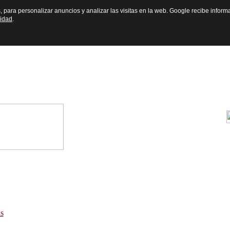
s, para personalizar anuncios y analizar las visitas en la web. Google recibe inform
cidad
.
s