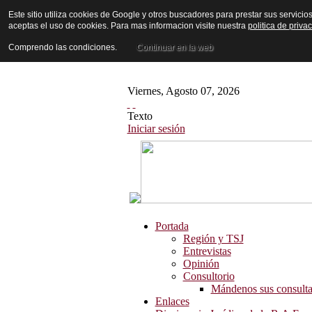
Este sitio utiliza cookies de Google y otros buscadores para prestar sus servicio
aceptas el uso de cookies. Para mas informacion visite nuestra
politica de priva
Comprendo las condiciones.
Continuar en la web
Viernes
,
Agosto
07
,
2026
Texto
Iniciar sesión
Portada
Región y TSJ
Entrevistas
Opinión
Consultorio
Mándenos sus consulta
Enlaces