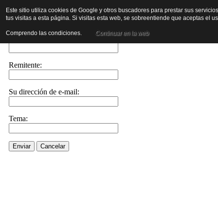
Este sitio utiliza cookies de Google y otros buscadores para prestar sus servicio
tus visitas a esta página. Si visitas esta web, se sobreentiende que aceptas el 
Enviar este enlace a un amigo por e-mail
Comprendo las condiciones.
Continuar en la web
Enviar e-mail a::
Remitente:
Su dirección de e-mail:
Tema:
Enviar
Cancelar