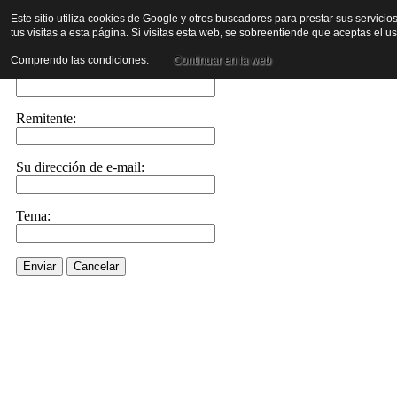
Este sitio utiliza cookies de Google y otros buscadores para prestar sus servicio
tus visitas a esta página. Si visitas esta web, se sobreentiende que aceptas el 
Enviar este enlace a un amigo por e-mail
Comprendo las condiciones.
Continuar en la web
Enviar e-mail a::
Remitente:
Su dirección de e-mail:
Tema:
Enviar
Cancelar