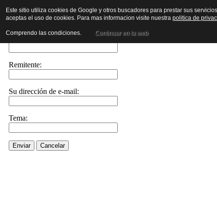
Este sitio utiliza cookies de Google y otros buscadores para prestar sus servicio
aceptas el uso de cookies. Para mas informacion visite nuestra
politica de priva
Enviar este enlace a un amigo por e-mail
Comprendo las condiciones.
Continuar en la web
Enviar e-mail a::
Remitente:
Su dirección de e-mail:
Tema:
Enviar
Cancelar