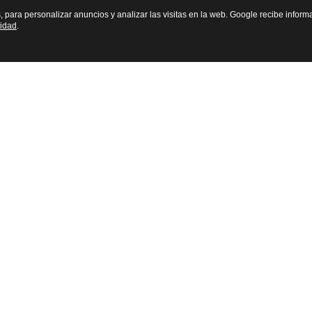
s, para personalizar anuncios y analizar las visitas en la web. Google recibe inform
cidad
.