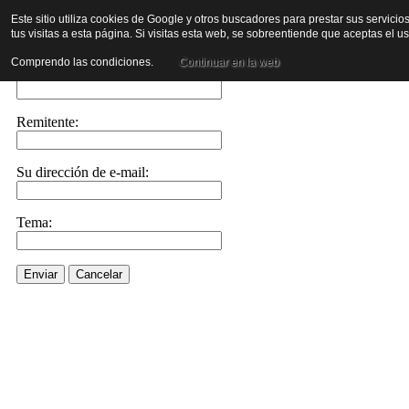
Este sitio utiliza cookies de Google y otros buscadores para prestar sus servicio
tus visitas a esta página. Si visitas esta web, se sobreentiende que aceptas el 
Enviar este enlace a un amigo por e-mail
Comprendo las condiciones.
Continuar en la web
Enviar e-mail a::
Remitente:
Su dirección de e-mail:
Tema:
Enviar
Cancelar