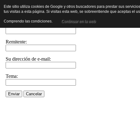
Este sitio utiliza cookies de Google y otros buscadores para prestar sus servicio
tus visitas a esta página. Si visitas esta web, se sobreentiende que aceptas el 
Enviar este enlace a un amigo por e-mail
Comprendo las condiciones.
Continuar en la web
Enviar e-mail a::
Remitente:
Su dirección de e-mail:
Tema:
Enviar
Cancelar