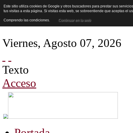
Este sitio utiliza cookies de Google y otros buscadores para prestar sus servicio
tus visitas a esta página. Si visitas esta web, se sobreentiende que aceptas el 
Comprendo las condiciones.
Continuar en la web
Viernes
,
Agosto
07
,
2026
Texto
Acceso
Portada