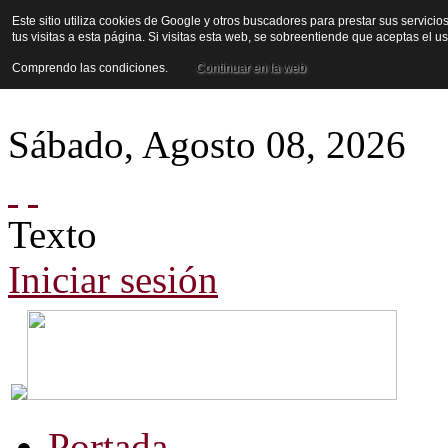
Este sitio utiliza cookies de Google y otros buscadores para prestar sus servicio
tus visitas a esta página. Si visitas esta web, se sobreentiende que aceptas el 
Comprendo las condiciones.
Continuar en la web
Sábado
,
Agosto
08
,
2026
Texto
Iniciar sesión
Portada